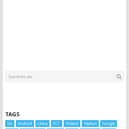
TAGS
5G
Android
China
FCC
Finland
Flipkart
Google